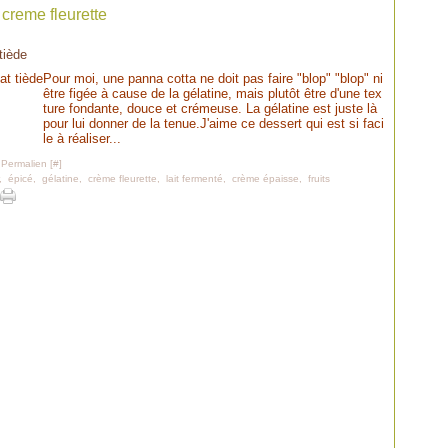
creme fleurette
tiède
Pour moi, une panna cotta ne doit pas faire "blop" "blop" ni
être figée à cause de la gélatine, mais plutôt être d'une tex
ture fondante, douce et crémeuse. La gélatine est juste là
pour lui donner de la tenue.J'aime ce dessert qui est si faci
le à réaliser...
 Permalien [
#
]
,
épicé
,
gélatine
,
crème fleurette
,
lait fermenté
,
crème épaisse
,
fruits