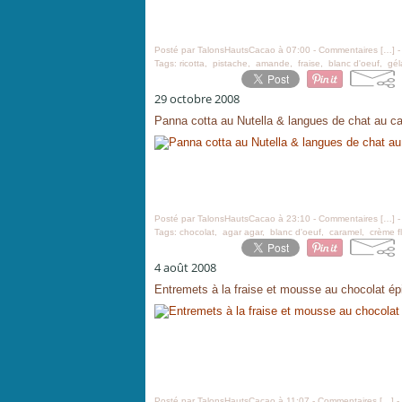
Posté par TalonsHautsCacao à 07:00 -
Commentaires [
…
]
-
Tags:
ricotta
,
pistache
,
amande
,
fraise
,
blanc d'oeuf
,
gél
29 octobre 2008
Panna cotta au Nutella & langues de chat au c
Posté par TalonsHautsCacao à 23:10 -
Commentaires [
…
]
-
Tags:
chocolat
,
agar agar
,
blanc d'oeuf
,
caramel
,
crème f
4 août 2008
Entremets à la fraise et mousse au chocolat ép
Posté par TalonsHautsCacao à 11:07 -
Commentaires [
…
]
-