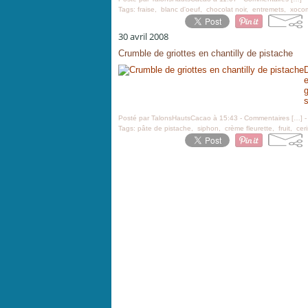
Tags:
fraise
,
blanc d'oeuf
,
chocolat noir
,
entremets
,
xocom
30 avril 2008
Crumble de griottes en chantilly de pistache
D
e
g
s
Posté par TalonsHautsCacao à 15:43 -
Commentaires [
…
]
-
Tags:
pâte de pistache
,
siphon
,
crème fleurette
,
fruit
,
cer