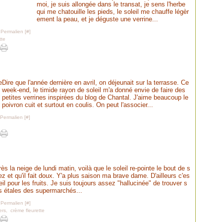
moi, je suis allongée dans le transat, je sens l'herbe
qui me chatouille les pieds, le soleil me chauffe légèr
ement la peau, et je déguste une verrine...
 Permalien [
#
]
tte
Dire que l'année dernière en avril, on déjeunait sur la terrasse. Ce
week-end, le timide rayon de soleil m'a donné envie de faire des
petites verrines inspirées du blog de Chantal. J'aime beaucoup le
poivron cuit et surtout en coulis. On peut l'associer...
 Permalien [
#
]
ès la neige de lundi matin, voilà que le soleil re-pointe le bout de s
ez et qu'il fait doux. Y'a plus saison ma brave dame. D'ailleurs c'es
eil pour les fruits. Je suis toujours assez "hallucinée" de trouver s
es étales des supermarchés...
 Permalien [
#
]
ers
,
crème fleurette