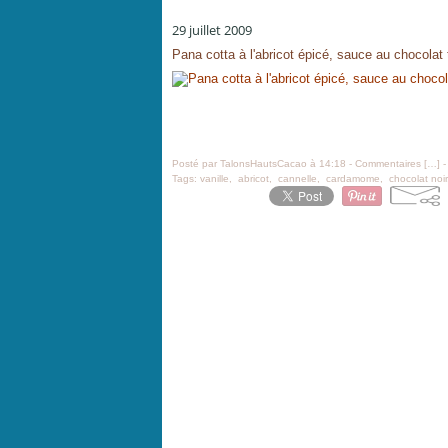
29 juillet 2009
Pana cotta à l'abricot épicé, sauce au chocolat 
Posté par TalonsHautsCacao à 14:18 -
Commentaires [
…
]
-
Tags:
vanille
,
abricot
,
cannelle
,
cardamome
,
chocolat noir