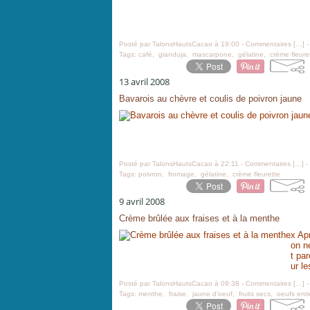
Posté par TalonsHautsCacao à 19:00 -
Commentaires [
…
]
-
Tags:
café
,
gianduja
,
mascarpone
,
gélatine
,
crème fleure
13 avril 2008
Bavarois au chèvre et coulis de poivron jaune
Posté par TalonsHautsCacao à 22:11 -
Commentaires [
…
]
-
Tags:
poivron
,
fromage
,
gélatine
,
crème fleurette
9 avril 2008
Crème brûlée aux fraises et à la menthe
x Apr
on n
t par
ur l
Posté par TalonsHautsCacao à 09:38 -
Commentaires [
…
]
-
Tags:
menthe
,
fraise
,
jaune d'oeuf
,
fruits secs
,
oeufs enti