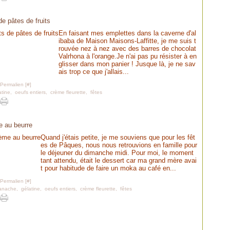
de pâtes de fruits
En faisant mes emplettes dans la caverne d'al
ibaba de Maison Maisons-Laffitte, je me suis t
rouvée nez à nez avec des barres de chocolat
Valrhona à l'orange.Je n'ai pas pu résister à en
glisser dans mon panier ! Jusque là, je ne sav
ais trop ce que j'allais...
 Permalien [
#
]
atine
,
oeufs entiers
,
crème fleurette
,
fêtes
e au beurre
Quand j'étais petite, je me souviens que pour les fêt
es de Pâques, nous nous retrouvions en famille pour
le déjeuner du dimanche midi. Pour moi, le moment
tant attendu, était le dessert car ma grand mère avai
t pour habitude de faire un moka au café en...
 Permalien [
#
]
anache
,
gélatine
,
oeufs entiers
,
crème fleurette
,
fêtes