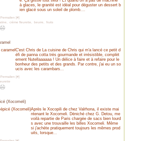
e. Ça glisse tout seul ! Et quand on a pas de machine
à glaces, le granité est idéal pour déguster un dessert b
ien glacé sous un soleil de plomb....
 Permalien [
#
]
atine
,
crème fleurette
,
beurre
,
fruits
aramel
C'est Chris de La cuisine de Chris qui m'a lancé ce petit d
éfi de panna cotta très gourmande et irrésistible, complèt
ement Nutellaaaaaa ! Un délice à faire et à refaire pour le
bonheur des petits et des grands. Par contre, j'ai eu un so
ucis avec les carambars...
 Permalien [
#
]
leurette
icé (Xocomeli)
Après le Xocopili de chez Valrhona, il existe mai
ntenant le Xocomeli. Déniché chez G. Detou, me
voilà repartie de Paris chargée de sacs bien lourd
s avec une trouvaille les billes Xocomeli. Même
si j'achète pratiquement toujours les mêmes prod
uits, lorsque...
 Permalien [
#
]