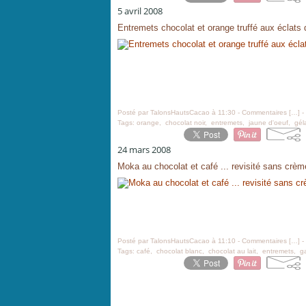
5 avril 2008
Entremets chocolat et orange truffé aux éclats 
Posté par TalonsHautsCacao à 11:30 -
Commentaires [
…
]
-
Tags:
orange
,
chocolat noir
,
entremets
,
jaune d'oeuf
,
gél
24 mars 2008
Moka au chocolat et café ... revisité sans crèm
Posté par TalonsHautsCacao à 11:10 -
Commentaires [
…
]
-
Tags:
café
,
chocolat blanc
,
chocolat au lait
,
entremets
,
g