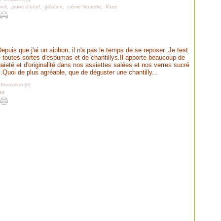
eli
,
jaune d'oeuf
,
gélatine
,
crème fleurette
,
fêtes
epuis que j'ai un siphon, il n'a pas le temps de se reposer. Je test
 toutes sortes d'espumas et de chantillys.Il apporte beaucoup de
aieté et d'originalité dans nos assiettes salées et nos verres sucré
.Quoi de plus agréable, que de déguster une chantilly...
 Permalien [
#
]
ise