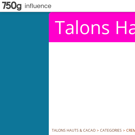
Talons H
TALONS HAUTS & CACAO
>
CATEGORIES
>
CREM