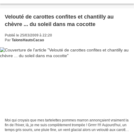
châtaigne, j'aime le déguster en simple...
Velouté de carottes confites et chantilly au
chèvre ... du soleil dans ma cocotte
Publié le 25/03/2009 à 22:20
Par
TalonsHautsCacao
Moi qui croyais que mes tartelettes pommes marron annonçaient vraiment la
fin de l'hiver, là, je me suis complètement trompée ! Grrrrr !!!! Aujourd'hui, un
temps gris souris, une pluie fine, un vent glacial alors un velouté aux carottes