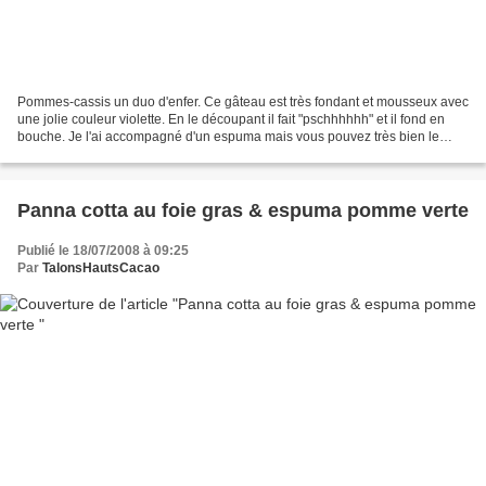
Pommes-cassis un duo d'enfer. Ce gâteau est très fondant et mousseux avec
une jolie couleur violette. En le découpant il fait "pschhhhhh" et il fond en
bouche. Je l'ai accompagné d'un espuma mais vous pouvez très bien le
déguster nature, avec une chantilly...
Panna cotta au foie gras & espuma pomme verte
Publié le 18/07/2008 à 09:25
Par
TalonsHautsCacao