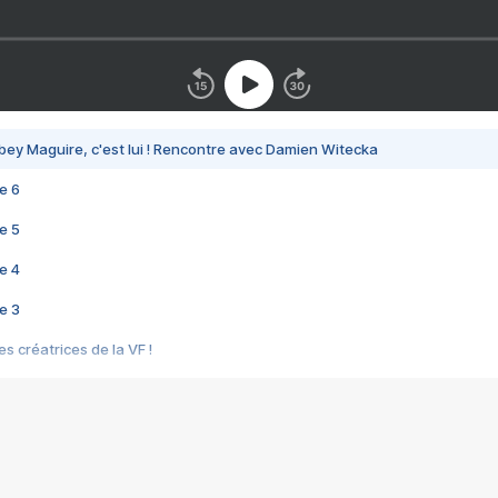
bey Maguire, c'est lui ! Rencontre avec Damien Witecka
e 6
e 5
e 4
e 3
s créatrices de la VF !
e 2
e 1
e Mektoub My Love arrive enfin ! Rencontre avec Shaïn Boumedine et Sal