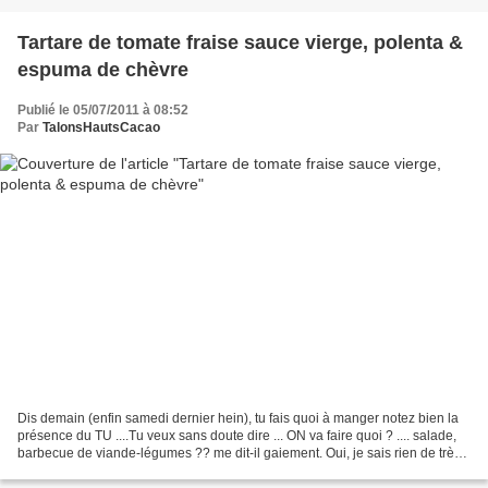
Tartare de tomate fraise sauce vierge, polenta &
espuma de chèvre
Publié le 05/07/2011 à 08:52
Par
TalonsHautsCacao
Dis demain (enfin samedi dernier hein), tu fais quoi à manger notez bien la
présence du TU ....Tu veux sans doute dire ... ON va faire quoi ? .... salade,
barbecue de viande-légumes ?? me dit-il gaiement. Oui, je sais rien de très
inventif au menu n'est...