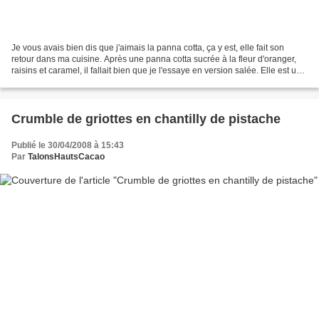
Je vous avais bien dis que j'aimais la panna cotta, ça y est, elle fait son
retour dans ma cuisine. Après une panna cotta sucrée à la fleur d'oranger,
raisins et caramel, il fallait bien que je l'essaye en version salée. Elle est un
brin festive : au...
Crumble de griottes en chantilly de pistache
Publié le 30/04/2008 à 15:43
Par
TalonsHautsCacao