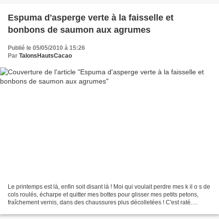
Espuma d'asperge verte à la faisselle et
bonbons de saumon aux agrumes
Publié le 05/05/2010 à 15:26
Par
TalonsHautsCacao
Le printemps est là, enfin soit disant là ! Moi qui voulait perdre mes k il o s de
cols roulés, écharpe et quitter mes bottes pour glisser mes petits petons,
fraîchement vernis, dans des chaussures plus décolletées ! C'est raté.
Heureusement que les légumes...