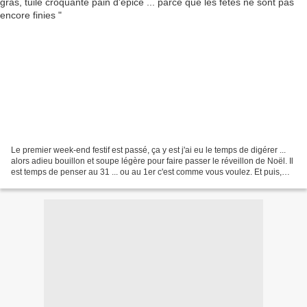
Le premier week-end festif est passé, ça y est j'ai eu le temps de digérer ...
alors adieu bouillon et soupe légère pour faire passer le réveillon de Noël. Il
est temps de penser au 31 ... ou au 1er c'est comme vous voulez. Et puis,
cette entrée au potimarron...