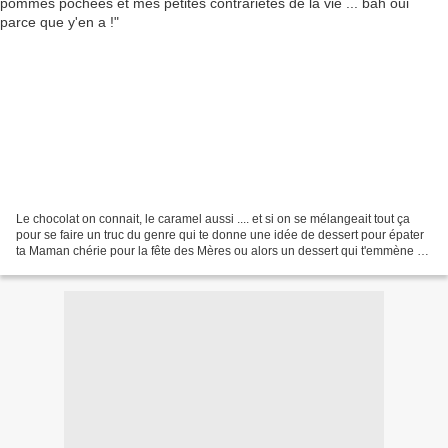
Le chocolat on connait, le caramel aussi .... et si on se mélangeait tout ça
pour se faire un truc du genre qui te donne une idée de dessert pour épater
ta Maman chérie pour la fête des Mères ou alors un dessert qui t'emmène au
nirvana, histoire d'oublier...