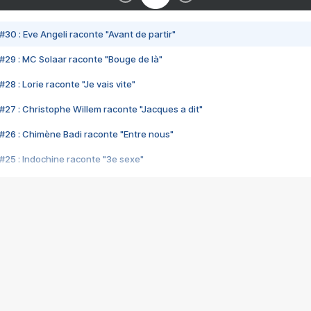
#30 : Eve Angeli raconte "Avant de partir"
#29 : MC Solaar raconte "Bouge de là"
28 : Lorie raconte "Je vais vite"
#27 : Christophe Willem raconte "Jacques a dit"
#26 : Chimène Badi raconte "Entre nous"
#25 : Indochine raconte "3e sexe"
#24 : Zaho raconte "C'est chelou"
#23 : Patrick Bruel raconte "Au café des délices"
#22 : Kyo raconte "Le chemin"
#21 : Nolwenn Leroy raconte "Cassé"
#20 : Patrick Hernandez raconte "Born to be alive"
#19 : Lorie raconte "Près de moi"