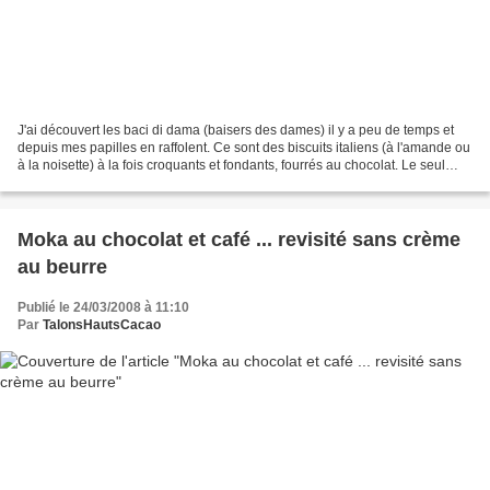
J'ai découvert les baci di dama (baisers des dames) il y a peu de temps et
depuis mes papilles en raffolent. Ce sont des biscuits italiens (à l'amande ou
à la noisette) à la fois croquants et fondants, fourrés au chocolat. Le seul
problème, c'est qu'en...
Moka au chocolat et café ... revisité sans crème
au beurre
Publié le 24/03/2008 à 11:10
Par
TalonsHautsCacao