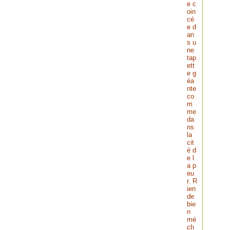
e c
oin
cé
e d
an
s u
ne
tap
ett
e g
éa
nte
co
m
me
da
ns
la
cit
é d
e l
a p
eu
r. R
ien
de
bie
n
mé
ch