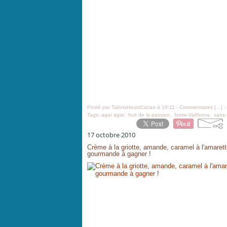
Posté par TalonsHautsCacao à 16:11 -
Commentaires [
…
]
-
Tags:
agar agar
,
fruit de la passion
,
Ivoire-Valrhona
,
sans 
17 octobre 2010
Crème à la griotte, amande, caramel à l'amarett
gourmande à gagner !