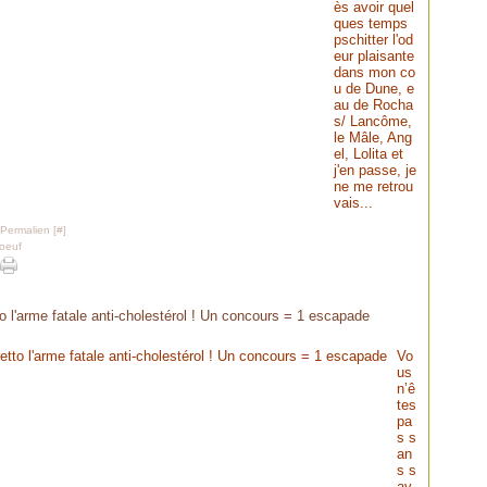
ès avoir quel
ques temps
pschitter l'od
eur plaisante
dans mon co
u de Dune, e
au de Rocha
s/ Lancôme,
le Mâle, Ang
el, Lolita et
j'en passe, je
ne me retrou
vais...
 Permalien [
#
]
oeuf
o l'arme fatale anti-cholestérol ! Un concours = 1 escapade
Vo
us
n’ê
tes
pa
s s
an
s s
av