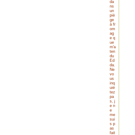
da
ns
un
piè
ge
à fr
om
ag
e q
ue
m'a
ten
du
Ed
da.
Ne
vo
us
inq
uié
tez
pa
s, j
e n
e
me
sui
s p
as
fait