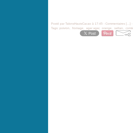
Posté par TalonsHautsCacao à 17:45 -
Commentaires [
…
]
-
Tags:
poivron
,
fromage
,
agar agar
,
orange
,
safran
,
comt