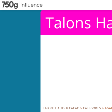
Talons H
TALONS HAUTS & CACAO
>
CATEGORIES
>
AGA