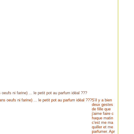
eufs ni farine) ... le petit pot au parfum idéal ???
S'il y a bien
deux gestes
de fille que
j'aime faire c
haque matin
c'est me ma
quiller et me
parfumer. Apr