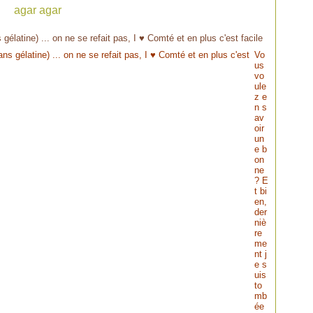
agar agar
élatine) ... on ne se refait pas, I ♥ Comté et en plus c'est facile
Vo
us
vo
ule
z e
n s
av
oir
un
e b
on
ne
? E
t bi
en,
der
niè
re
me
nt j
e s
uis
to
mb
ée