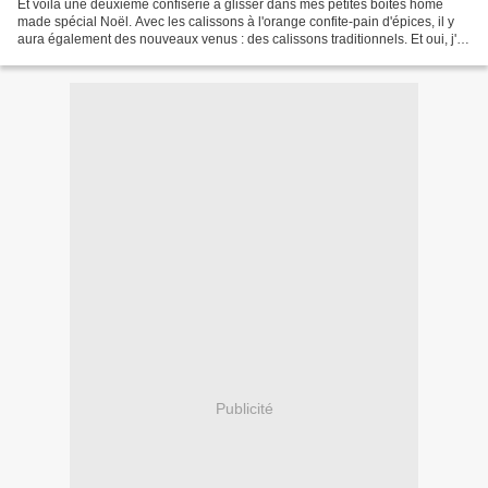
Et voilà une deuxième confiserie à glisser dans mes petites boites home
made spécial Noël. Avec les calissons à l'orange confite-pain d'épices, il y
aura également des nouveaux venus : des calissons traditionnels. Et oui, j'ai
trouvé du melon confit tout...
Publicité