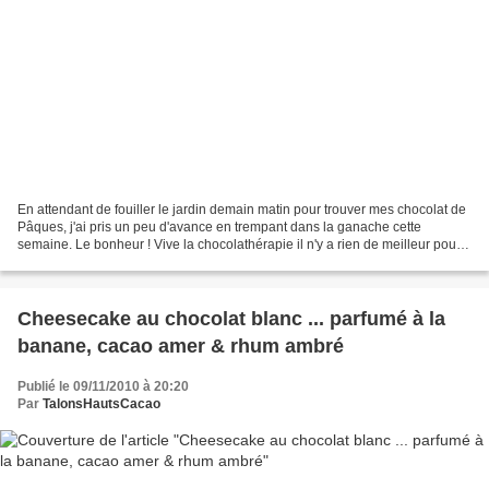
En attendant de fouiller le jardin demain matin pour trouver mes chocolat de
Pâques, j'ai pris un peu d'avance en trempant dans la ganache cette
semaine. Le bonheur ! Vive la chocolathérapie il n'y a rien de meilleur pour
conclure des vacances ensoleillées....
Cheesecake au chocolat blanc ... parfumé à la
banane, cacao amer & rhum ambré
Publié le 09/11/2010 à 20:20
Par
TalonsHautsCacao