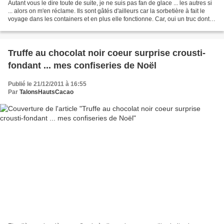
Autant vous le dire toute de suite, je ne suis pas fan de glace ... les autres si
... alors on m'en réclame. Ils sont gâtés d'ailleurs car la sorbetière à fait le
voyage dans les containers et en plus elle fonctionne. Car, oui un truc dont
j'ai oublié...
Truffe au chocolat noir coeur surprise crousti-
fondant ... mes confiseries de Noël
Publié le 21/12/2011 à 16:55
Par
TalonsHautsCacao