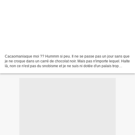
Cacaomaniaque moi ?? Hummm si peu. Il ne se passe pas un jour sans que
je ne croque dans un carré de chocolat noir. Mais pas n'importe lequel. Halte
là, non ce n'est pas du snobisme et je ne suis ni dotée d'un palais trop
raffiné. Ce sont juste mes papilles...