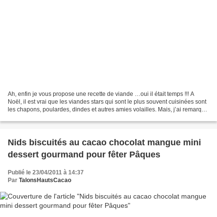
Ah, enfin je vous propose une recette de viande …oui il était temps !!! A
Noël, il est vrai que les viandes stars qui sont le plus souvent cuisinées sont
les chapons, poulardes, dindes et autres amies volailles. Mais, j’ai remarqué
qu’il y a bien trop...
Nids biscuités au cacao chocolat mangue mini
dessert gourmand pour fêter Pâques
Publié le 23/04/2011 à 14:37
Par
TalonsHautsCacao