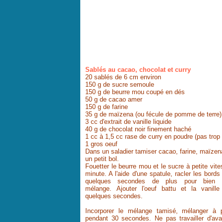
Sablés au cacao, chocolat et curry
20 sablés de 6 cm environ
150 g de sucre semoule
150 g de beurre mou coupé en dés
50 g de cacao amer
150 g de farine
35 g de maïzena (ou fécule de pomme de terre)
3 cc d'extrait de vanille liquide
40 g de chocolat noir finement haché
1 cc à 1,5 cc rase de curry en poudre (pas trop 
1 gros oeuf
Dans un saladier tamiser cacao, farine, maïzena 
un petit bol.
Fouetter le beurre mou et le sucre à petite vit
minute. A l'aide d'une spatule, racler les bords
quelques secondes de plus pour bien i
mélange. Ajouter l'oeuf battu et la vanille
quelques secondes.
Incorporer le mélange tamisé, mélanger à p
pendant 30 secondes. Ne pas travailler d'ava