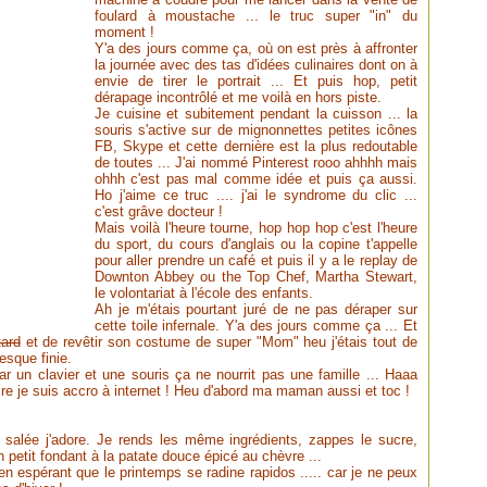
foulard à moustache ... le truc super "in" du
moment !
Y'a des jours comme ça, où on est près à affronter
la journée avec des tas d'idées culinaires dont on à
envie de tirer le portrait ... Et puis hop, petit
dérapage incontrôlé et me voilà en hors piste.
Je cuisine et subitement pendant la cuisson ... la
souris s'active sur de mignonnettes petites icônes
FB, Skype et cette dernière est la plus redoutable
de toutes ... J'ai nommé Pinterest rooo ahhhh mais
ohhh c'est pas mal comme idée et puis ça aussi.
Ho j'aime ce truc .... j'ai le syndrome du clic ...
c'est grâve docteur !
Mais voilà l'heure tourne, hop hop hop c'est l'heure
du sport, du cours d'anglais ou la copine t'appelle
pour aller prendre un café et puis il y a le replay de
Downton Abbey ou the Top Chef, Martha Stewart,
le volontariat à l'école des enfants.
Ah je m'étais pourtant juré de ne pas déraper sur
cette toile infernale. Y'a des jours comme ça ... Et
tard
et de revêtir son costume de super "Mom" heu j'étais tout de
esque finie.
r un clavier et une souris ça ne nourrit pas une famille ... Haaa
 dire je suis accro à internet ! Heu d'abord ma maman aussi et toc !
 salée j'adore. Je rends les même ingrédients, zappes le sucre,
petit fondant à la patate douce épicé au chèvre ...
.. en espérant que le printemps se radine rapidos ..... car je ne peux