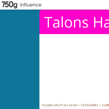
Talons H
TALONS HAUTS & CACAO
>
CATEGORIES
>
CUR