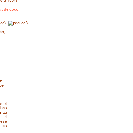
s d'hiver !
it de coco
nce)
an,
re
 de
r et
dans
r au
e et
esse
 les