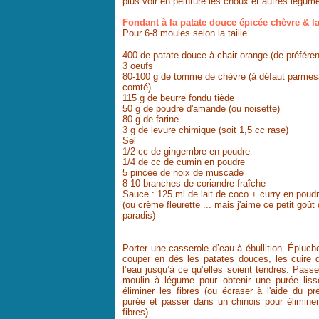
plus voir en peinture les choux et autres légume
Fondant à la patate douce épicée chèvre & la
Pour 6-8 moules selon la taille
400 de patate douce à chair orange (de préfére
3 oeufs
80-100 g de tomme de chèvre (à défaut parmes
comté)
115 g de beurre fondu tiède
50 g de poudre d'amande (ou noisette)
80 g de farine
3 g de levure chimique (soit 1,5 cc rase)
Sel
1/2 cc de gingembre en poudre
1/4 de cc de cumin en poudre
5 pincée de noix de muscade
8-10 branches de coriandre fraîche
Sauce : 125 ml de lait de coco + curry en poud
(ou crème fleurette ... mais j'aime ce petit goût
paradis)
Porter une casserole d’eau à ébullition. Épluche
couper en dés les patates douces, les cuire 
l’eau jusqu’à ce qu’elles soient tendres. Passe
moulin à légume pour obtenir une purée liss
éliminer les fibres (ou écraser à l'aide du pr
purée et passer dans un chinois pour éliminer
fibres)