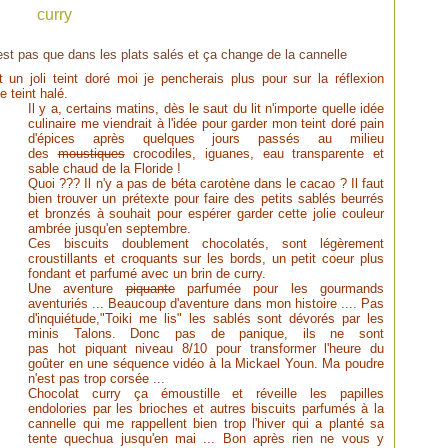
curry
'est pas que dans les plats salés et ça change de la cannelle
 un joli teint doré moi je pencherais plus pour sur la réflexion
e teint halé.
Il y a, certains matins, dès le saut du lit n'importe quelle idée
culinaire me viendrait à l'idée pour garder mon teint doré pain
d'épices après quelques jours passés au milieu
des
moustiques
crocodiles, iguanes, eau transparente et
sable chaud de la Floride !
Quoi ??? Il n'y a pas de béta carotène dans le cacao ? Il faut
bien trouver un prétexte pour faire des petits sablés beurrés
et bronzés à souhait pour espérer garder cette jolie couleur
ambrée jusqu'en septembre.
Ces biscuits doublement chocolatés, sont légèrement
croustillants et croquants sur les bords, un petit coeur plus
fondant et parfumé avec un brin de curry.
Une aventure
piquante
parfumée pour les gourmands
aventuriés ... Beaucoup d'aventure dans mon histoire .... Pas
d'inquiétude,"Toiki me lis"
les sablés sont dévorés par les
minis Talons. Donc pas de panique, ils ne sont
pas hot piquant niveau 8/10 pour transformer l'heure du
goûter en une séquence vidéo à la Mickael Youn. Ma poudre
n'est pas trop corsée ...
Chocolat curry ça émoustille et réveille les papilles
endolories par les brioches et autres biscuits parfumés à la
cannelle qui me rappellent bien trop l'hiver qui a planté sa
tente quechua jusqu'en mai ... Bon après rien ne vous y