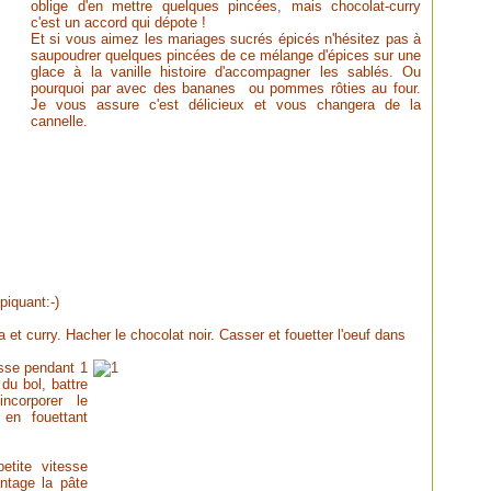
oblige d'en mettre quelques pincées, mais chocolat-curry
c'est un accord qui dépote !
Et si vous aimez les mariages sucrés épicés n'hésitez pas à
saupoudrer quelques pincées de ce mélange d'épices sur une
glace à la vanille histoire d'accompagner les sablés. Ou
pourquoi par avec des bananes ou pommes rôties au four.
Je vous assure c'est délicieux et vous changera de la
cannelle.
piquant:-)
et curry. Hacher le chocolat noir. Casser et fouetter l'oeuf dans
esse pendant 1
 du bol, battre
ncorporer le
 en fouettant
etite vitesse
ntage la pâte