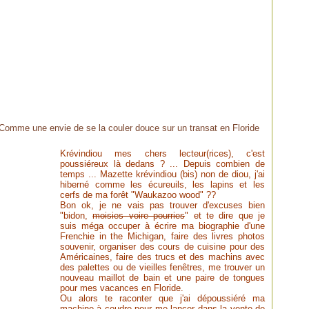
 Comme une envie de se la couler douce sur un transat en Floride
Krévindiou mes chers lecteur(rices), c'est
poussiéreux là dedans ? ... Depuis combien de
temps ... Mazette krévindiou (bis) non de diou, j'ai
hiberné comme les écureuils, les lapins et les
cerfs de ma forêt "Waukazoo wood" ??
Bon ok, je ne vais pas trouver d'excuses bien
"bidon,
moisies voire pourries
" et te dire que je
suis méga occuper à écrire ma biographie d'une
Frenchie in the Michigan, faire des livres photos
souvenir, organiser des cours de cuisine pour des
Américaines, faire des trucs et des machins avec
des palettes ou de vieilles fenêtres, me trouver un
nouveau maillot de bain et une paire de tongues
pour mes vacances en Floride.
Ou alors te raconter que j'ai dépoussiéré ma
machine à coudre pour me lancer dans la vente de