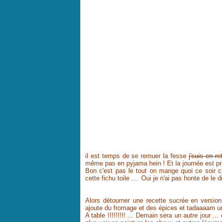
il est temps de se remuer la fesse
j'suis en re
même pas en pyjama hein ! Et la journée est pr
Bon c'est pas le tout on mange quoi ce soir ca
cette fichu toile ... Oui je n'ai pas honte de le
Alors détourner une recette sucrée en version
ajoute du fromage et des épices et tadaaaam un 
A table !!!!!!!!! ... Demain sera un autre jour .