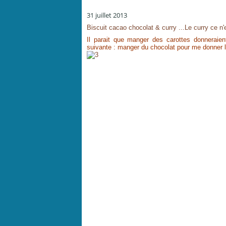
31 juillet 2013
Biscuit cacao chocolat & curry ...Le curry ce n
Il parait que manger des carottes donneraient
suivante : manger du chocolat pour me donner l