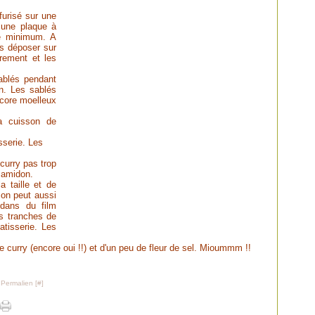
furisé sur une
 une plaque à
re minimum. A
es déposer sur
rement et les
sablés pendant
n. Les sablés
encore moelleux
a cuisson de
isserie. Les
curry pas trop
i amidon.
a taille et de
 on peut aussi
 dans du film
es tranches de
atisserie. Les
 curry (encore oui !!) et d'un peu de fleur de sel.
Mioummm !!
 Permalien [
#
]