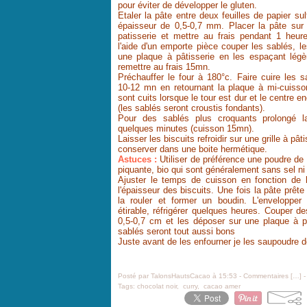
pour éviter de développer le gluten.
Etaler la pâte entre deux feuilles de papier sul
épaisseur de 0,5-0,7 mm. Placer la pâte sur
patisserie et mettre au frais pendant 1 heu
l'aide d'un emporte pièce couper les sablés, l
une plaque à pâtisserie en les espaçant légè
remettre au frais 15mn.
Préchauffer le four à 180°c. Faire cuire les 
10-12 mn en retournant la plaque à mi-cuisso
sont cuits lorsque le tour est dur et le centre 
(les sablés seront croustis fondants).
Pour des sablés plus croquants prolongé l
quelques minutes (cuisson 15mn).
Laisser les biscuits refroidir sur une grille à pât
conserver dans une boite hermétique.
Astuces :
Utiliser de préférence une poudre de 
piquante, bio qui sont généralement sans sel n
Ajuster le temps de cuisson en fonction de l
l'épaisseur des biscuits. U
ne fois la pâte prête
la rouler et former un boudin. L'envelopper
étirable, réfrigérer quelques heures. Couper d
0,5-0,7 cm et les déposer sur une plaque à p
sablés seront tout aussi bons
Juste avant de les enfourner je les saupoudre de
Posté par TalonsHautsCacao à 15:53 -
Commentaires [
…
]
-
Tags:
chocolat noir
,
curry
,
cacao amer