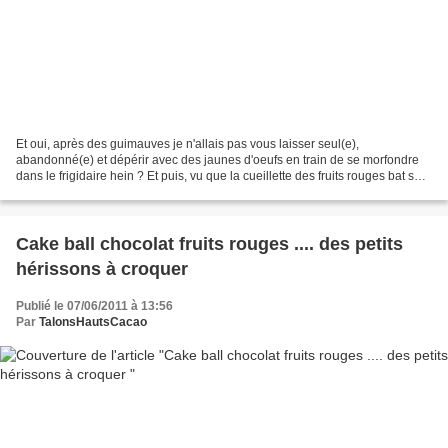
Et oui, après des guimauves je n'allais pas vous laisser seul(e),
abandonné(e) et dépérir avec des jaunes d'oeufs en train de se morfondre
dans le frigidaire hein ? Et puis, vu que la cueillette des fruits rouges bat son
plein depuis jeudi dernier dans...
Cake ball chocolat fruits rouges .... des petits
hérissons à croquer
Publié le 07/06/2011 à 13:56
Par
TalonsHautsCacao