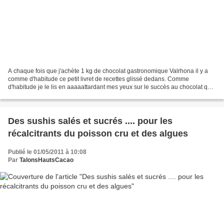
A chaque fois que j'achète 1 kg de chocolat gastronomique Valrhona il y a
comme d'habitude ce petit livret de recettes glissé dedans. Comme
d'habitude je le lis en aaaaattardant mes yeux sur le succès au chocolat qui
me donne de nouveau envie de le refaire....
Des sushis salés et sucrés .... pour les
récalcitrants du poisson cru et des algues
Publié le 01/05/2011 à 10:08
Par
TalonsHautsCacao