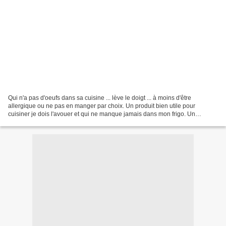
Qui n'a pas d'oeufs dans sa cuisine ... lève le doigt ... à moins d'être
allergique ou ne pas en manger par choix. Un produit bien utile pour
cuisiner je dois l'avouer et qui ne manque jamais dans mon frigo. Un
ingrédient de base dont il me serait impossible...