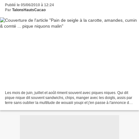
Publié le 05/06/2010 à 12:24
Par
TalonsHautsCacao
Les mois de juin, juillet et août riment souvent avec piques niques. Qui dit
pique nique dit souvent sandwichs, chips, manger avec les doigts, assis par
terre sans oublier la multitude de wouaiii youpi et j'en passe à l'annonce de
cette nouvelle ! Alors,...