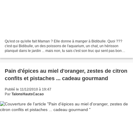
Qu'est ce qu'elle fait Maman ? Elle donne à manger à Bidibulle. Quoi ???
c'est qui Bidibulle, un des poissons de l'aquarium, un chat, un hérisson
planqué dans le jardin ... mais non, tu sais c'est son truc qui sent pas bon
dans le placard où "y'a" les...
Pain d'épices au miel d'oranger, zestes de citron
confits et pistaches ... cadeau gourmand
Publié le 11/12/2010 à 19:47
Par
TalonsHautsCacao