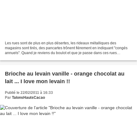
Les rues sont de plus en plus désertes, les rideaux métalliques des
magasins sont tirés, des pancartes trônent fièrement en indiquant "congés
annuels". Quand je reviens du boulot et que je passe dans ces rues
désertes, j'ai vraiment l'impression qu'il...
Brioche au levain vanille - orange chocolat au
lait ... I love mon levain !!
Publié le 22/02/2011 à 16:33
Par
TalonsHautsCacao