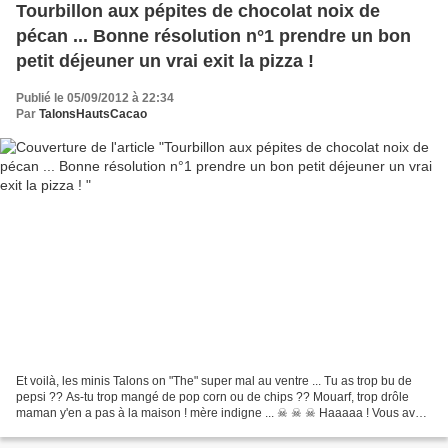
Tourbillon aux pépites de chocolat noix de
pécan ... Bonne résolution n°1 prendre un bon
petit déjeuner un vrai exit la pizza !
Publié le 05/09/2012 à 22:34
Par
TalonsHautsCacao
Et voilà, les minis Talons on "The" super mal au ventre ... Tu as trop bu de
pepsi ?? As-tu trop mangé de pop corn ou de chips ?? Mouarf, trop drôle
maman y'en a pas à la maison ! mère indigne ... ☠ ☠ ☠ Haaaaa ! Vous avez
deviné, moi en tout cas oui....