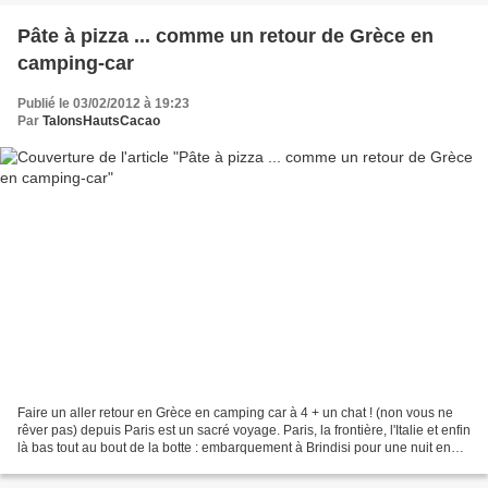
Pâte à pizza ... comme un retour de Grèce en
camping-car
Publié le 03/02/2012 à 19:23
Par
TalonsHautsCacao
Faire un aller retour en Grèce en camping car à 4 + un chat ! (non vous ne
rêver pas) depuis Paris est un sacré voyage. Paris, la frontière, l'Italie et enfin
là bas tout au bout de la botte : embarquement à Brindisi pour une nuit en
mer. L'allé se fait...