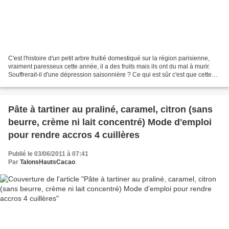
C'est l'histoire d'un petit arbre fruitié domestiqué sur la région parisienne,
vraiment paresseux cette année, il a des fruits mais ils ont du mal à murir.
Souffrerait-il d'une dépression saisonnière ? Ce qui est sûr c'est que cette
été il n'a pas eu...
Pâte à tartiner au praliné, caramel, citron (sans
beurre, crème ni lait concentré) Mode d'emploi
pour rendre accros 4 cuillères
Publié le 03/06/2011 à 07:41
Par
TalonsHautsCacao