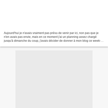
Aujourd'hui je n'avais vraiment pas prévu de venir par ici, non pas que je
n'en avais pas envie, mais en ce moment j'ai un planning assez chargé
jusqu'à dimanche du coup, j'avais décider de donner à mon blog ce week-
end prolongé. Un buffet en perspective,...