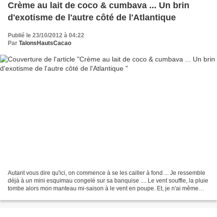
Crème au lait de coco & cumbava ... Un brin
d'exotisme de l'autre côté de l'Atlantique
Publié le 23/10/2012 à 04:22
Par
TalonsHautsCacao
Autant vous dire qu'ici, on commence à se les cailler à fond ... Je ressemble
déjà à un mini esquimau congelé sur sa banquise .... Le vent souffle, la pluie
tombe alors mon manteau mi-saison à le vent en poupe. Et, je n'ai même
pas honte de mettre ma...