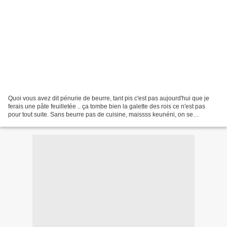
Quoi vous avez dit pénurie de beurre, tant pis c'est pas aujourd'hui que je
ferais une pâte feuilletée .. ça tombe bien la galette des rois ce n'est pas
pour tout suite. Sans beurre pas de cuisine, maissss keunéni, on se
débrouillera autrement. Une bonne...