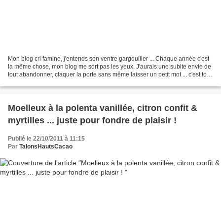
Mon blog cri famine, j'entends son ventre gargouiller ... Chaque année c'est
la même chose, mon blog me sort pas les yeux. J'aurais une subite envie de
tout abandonner, claquer la porte sans même laisser un petit mot ... c'est tout
moi ! Je n'arrive pas...
Moelleux à la polenta vanillée, citron confit &
myrtilles ... juste pour fondre de plaisir !
Publié le 22/10/2011 à 11:15
Par
TalonsHautsCacao