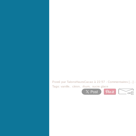
Posté par TalonsHautsCacao à 22:57 -
Commentaires [
…
]
-
Tags:
vanille
,
citron
,
rhum
,
sucre glace