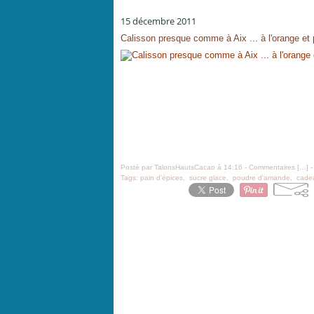
15 décembre 2011
Calisson presque comme à Aix ... à l'orange et 
Posté par TalonsHautsCacao à 14:16 -
Commentaires [
…
]
-
Tags:
pain d'épices
,
sucre glace
,
poudre d'amande
,
cade