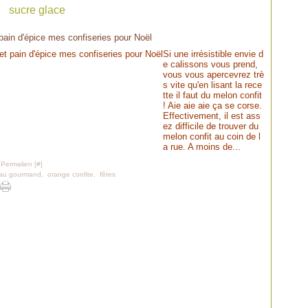
sucre glace
pain d'épice mes confiseries pour Noël
Si une irrésistible envie d
e calissons vous prend,
vous vous apercevrez trè
s vite qu'en lisant la rece
tte il faut du melon confit
! Aie aie aie ça se corse.
Effectivement, il est ass
ez difficile de trouver du
melon confit au coin de l
a rue. A moins de...
 Permalien [
#
]
au gourmand
,
orange confite
,
fêtes