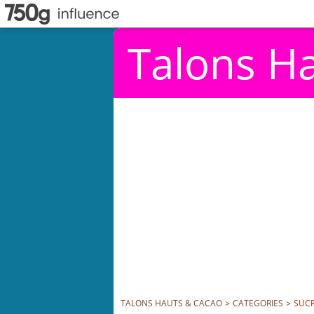
Talons H
TALONS HAUTS & CACAO
>
CATEGORIES
>
SUCR