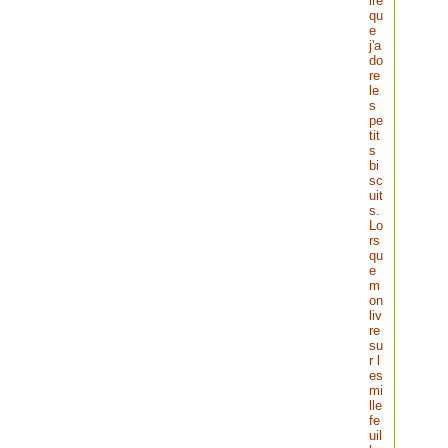
ire
qu
e
j'a
do
re
le
s
pe
tit
s
bi
sc
uit
s.
Lo
rs
qu
e
m
on
liv
re
su
r l
es
mi
lle
fe
uil