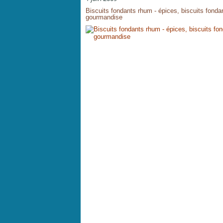
Biscuits fondants rhum - épices, biscuits fondant
gourmandise