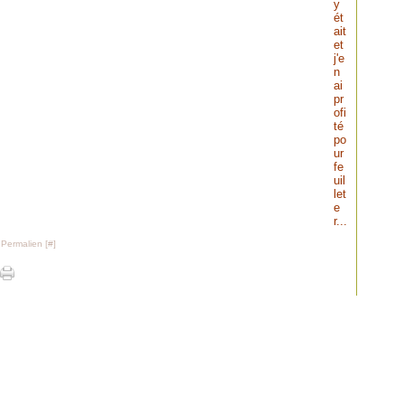
y
ét
ait
et
j'e
n
ai
pr
ofi
té
po
ur
fe
uil
let
e
r...
 Permalien [
#
]