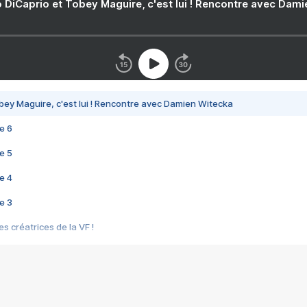
 DiCaprio et Tobey Maguire, c'est lui ! Rencontre avec Dam
bey Maguire, c'est lui ! Rencontre avec Damien Witecka
e 6
e 5
e 4
e 3
s créatrices de la VF !
e 2
e 1
e Mektoub My Love arrive enfin ! Rencontre avec Shaïn Boumedine et Sal