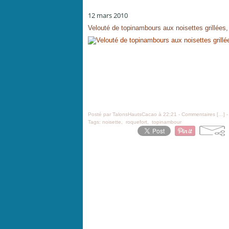
12 mars 2010
Velouté de topinambours aux noisettes grillées,
Posté par TalonsHautsCacao à 22:21 -
Commentaires [
…
]
-
Tags:
noisette
,
roquefort
,
topinambour