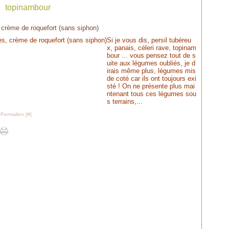
topinambour
 crème de roquefort (sans siphon)
Si je vous dis, persil tubéreu
x, panais, céleri rave, topinam
bour ... vous pensez tout de s
uite aux légumes oubliés, je d
irais même plus, légumes mis
de coté car ils ont toujours exi
sté ! On ne présente plus mai
ntenant tous ces légumes sou
s terrains,...
 Permalien [
#
]