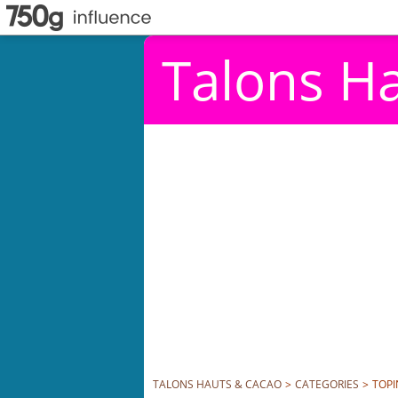
Talons H
TALONS HAUTS & CACAO
>
CATEGORIES
>
TOP