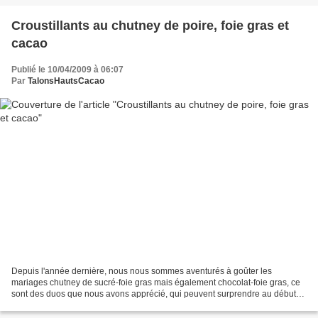
Croustillants au chutney de poire, foie gras et
cacao
Publié le 10/04/2009 à 06:07
Par
TalonsHautsCacao
Depuis l'année dernière, nous nous sommes aventurés à goûter les
mariages chutney de sucré-foie gras mais également chocolat-foie gras, ce
sont des duos que nous avons apprécié, qui peuvent surprendre au début
tout comme cabillaud chorizo et bien d'autres.Le...