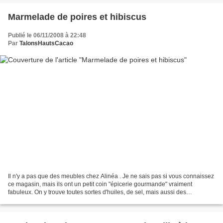
Marmelade de poires et hibiscus
Publié le 06/11/2008 à 22:48
Par
TalonsHautsCacao
Il n'y a pas que des meubles chez Alinéa . Je ne sais pas si vous connaissez
ce magasin, mais ils ont un petit coin "épicerie gourmande" vraiment
fabuleux. On y trouve toutes sortes d'huiles, de sel, mais aussi des
confitures, des sirops goût coquelicot,...