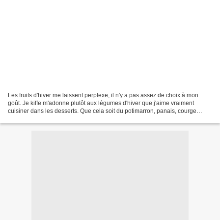
Les fruits d'hiver me laissent perplexe, il n'y a pas assez de choix à mon
goût. Je kiffe m'adonne plutôt aux légumes d'hiver que j'aime vraiment
cuisiner dans les desserts. Que cela soit du potimarron, panais, courge
musquée j'aime leurs goûts et la...