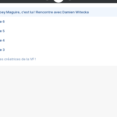
bey Maguire, c'est lui ! Rencontre avec Damien Witecka
e 6
e 5
e 4
e 3
s créatrices de la VF !
e 2
e 1
e Mektoub My Love arrive enfin ! Rencontre avec Shaïn Boumedine et Sal
i : après Toni en famille
elle réalise le bouleversant Dites lui que je l'aime
ais ! Rencontre autour de Vie privée de Rebecca Zlotowski