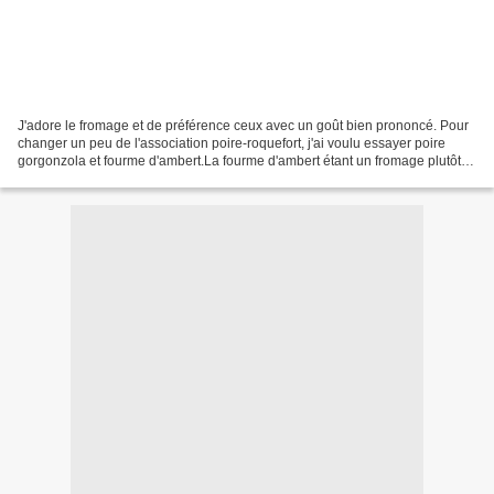
J'adore le fromage et de préférence ceux avec un goût bien prononcé. Pour
changer un peu de l'association poire-roquefort, j'ai voulu essayer poire
gorgonzola et fourme d'ambert.La fourme d'ambert étant un fromage plutôt
doux à mon goût, j'ai choisi de...