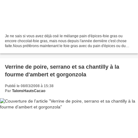
Je ne sais si vous avez déjà osé le mélange pain d'épices-foie gras ou
encore chocolat-foie gras, mais nous depuis l'année dernière c'est chose
faite.Nous préférons maintenant le foie gras avec du pain d'épices ou du
pain au levain plutôt que du pain...
Verrine de poire, serrano et sa chantilly à la
fourme d'ambert et gorgonzola
Publié le 08/03/2008 à 15:38
Par
TalonsHautsCacao