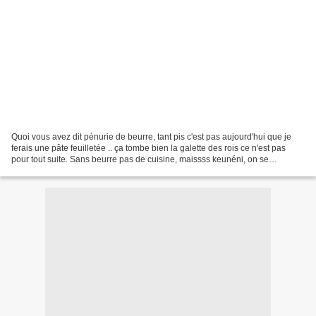
Quoi vous avez dit pénurie de beurre, tant pis c'est pas aujourd'hui que je
ferais une pâte feuilletée .. ça tombe bien la galette des rois ce n'est pas
pour tout suite. Sans beurre pas de cuisine, maissss keunéni, on se
débrouillera autrement. Une bonne...