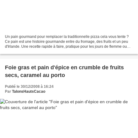
Un pain gourmand pour remplacer la traditionnelle pizza cela vous tente ?
Ce pain est une histoire gourmande entre du fromage, des fruits et un peu
d'Irlande. Une recette rapide à faire, pratique pour les jours de flemme ou
des soirées trop speed. . Une...
Foie gras et pain d'épice en crumble de fruits
secs, caramel au porto
Publié le 30/12/2008 à 16:24
Par
TalonsHautsCacao