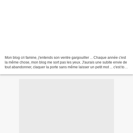
Mon blog cri famine, j'entends son ventre gargouiller ... Chaque année c'est
la même chose, mon blog me sort pas les yeux. J'aurais une subite envie de
tout abandonner, claquer la porte sans même laisser un petit mot ... c'est tout
moi ! Je n'arrive pas...