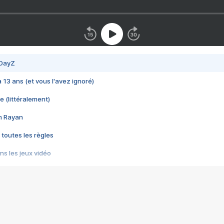
 DayZ
 a 13 ans (et vous l'avez ignoré)
e (littéralement)
im Rayan
 toutes les règles
s les jeux vidéo
us choquant de Rockstar ? - Le scandale BULLY
e plus moche de Steam
du RÊVE tourne au CAUCHEMAR