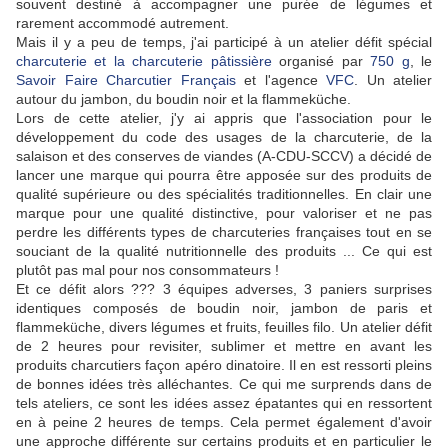
souvent destiné à accompagner une purée de légumes et
rarement accommodé autrement.
Mais il y a peu de temps, j'ai participé à un atelier défit spécial
charcuterie et la charcuterie pâtissière
organisé par
750 g
, le
Savoir Faire Charcutier Français
et l'agence
VFC
. Un atelier
autour du jambon, du boudin noir et la flammeküche.
Lors de cette atelier, j'y ai appris que l'association pour le
développement du code des usages de la charcuterie, de la
salaison et des conserves de viandes (A-CDU-SCCV) a décidé de
lancer une marque qui pourra être apposée sur des produits de
qualité supérieure ou des spécialités traditionnelles. En clair une
marque pour une qualité distinctive, pour valoriser et ne pas
perdre les différents types de charcuteries françaises tout en se
souciant de la qualité nutritionnelle des produits ... Ce qui est
plutôt pas mal pour nos consommateurs !
Et ce défit alors ??? 3 équipes adverses, 3 paniers surprises
identiques composés de boudin noir, jambon de paris et
flammeküche, divers légumes et fruits, feuilles filo. Un atelier défit
de 2 heures pour revisiter, sublimer et mettre en avant les
produits charcutiers façon apéro dinatoire. Il en est ressorti pleins
de bonnes idées très alléchantes. Ce qui me surprends dans de
tels ateliers, ce sont les idées assez épatantes qui en ressortent
en à peine 2 heures de temps. Cela permet également d'avoir
une approche différente sur certains produits et en particulier le