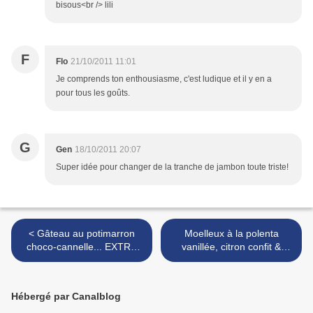
bisous<br /> lili
F
Flo
21/10/2011 11:01
Je comprends ton enthousiasme, c'est ludique et il y en a
pour tous les goûts.
G
Gen
18/10/2011 20:07
Super idée pour changer de la tranche de jambon toute triste!
< Gâteau au potimarron
Moelleux à la polenta
choco-cannelle... EXTRA
vanillée, citron confit &
fondant (sans gluten lait
myrtilles ... juste pour
oeuf soja) - Concours
fondre de plaisir ! >
Fastoches nomades +
Hébergé par Canalblog
cadeau à la clé