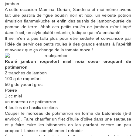
jambon.
A cette occasion Mamina, Dorian, Sandrine et moi même avons
fait une pastilla de figue boudin noir et noix, un velouté potiron
émulsion flammeküche et enfin des sushis de jambon-purée de
pomme de terre. Ahhh ces petits roulés de jambon m'ont tapé
dans l'oeil, un style plutôt enfantin, ludique qui m'a enchanté.
Il ne m'en a pas fallu plus pour être séduite et convaincue par
l'idée de servir ces petits roulés à des grands enfants à l'apéritif
et avouez que ça change de la tomate moza !
Roulé jambon roquefort miel noix coeur croquant de
potimarron
2 tranches de jambon
100 g de roquefort
50 g de yaourt grec
Poivre
1 cc miel
un morceau de potimarron
4 feuilles de basilic ciselées
Couper le morceau de potimarron en forme de bâtonnets (6-8
environ). Faire chauffer un filet d'huile d'olive dans une sauteuse
et y faire cuire les bâtonnets en les gardant encore un peu
croquant. Laisser complètement refroidir.