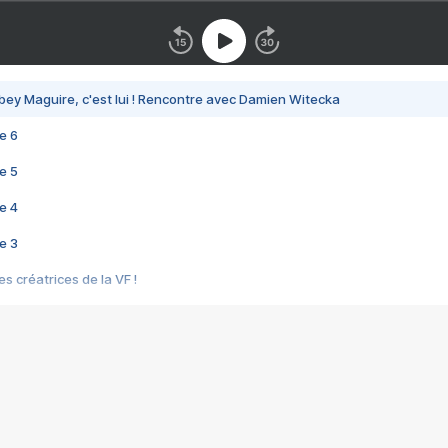
bey Maguire, c'est lui ! Rencontre avec Damien Witecka
e 6
e 5
e 4
e 3
s créatrices de la VF !
e 2
e 1
e Mektoub My Love arrive enfin ! Rencontre avec Shaïn Boumedine et Sal
i : après Toni en famille