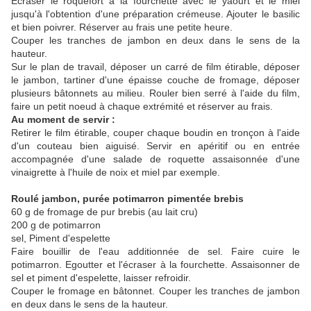
Écraser le roquefort à la fourchette avec le yaourt et le miel
jusqu'à l'obtention d'une préparation crémeuse. Ajouter le basilic
et bien poivrer. Réserver au frais une petite heure.
Couper les tranches de jambon en deux dans le sens de la
hauteur.
Sur le plan de travail, déposer un carré de film étirable, déposer
le jambon, tartiner d'une épaisse couche de fromage, déposer
plusieurs bâtonnets au milieu. Rouler bien serré à l'aide du film,
faire un petit noeud à chaque extrémité et réserver au frais.
Au moment de servir :
Retirer le film étirable, couper chaque boudin en tronçon à l'aide
d'un couteau bien aiguisé. Servir en apéritif ou en entrée
accompagnée d'une salade de roquette assaisonnée d'une
vinaigrette à l'huile de noix et miel par exemple.
Roulé jambon, purée potimarron pimentée brebis
60 g de fromage de pur brebis (au lait cru)
200 g de potimarron
sel, Piment d'espelette
Faire bouillir de l'eau additionnée de sel. Faire cuire le
potimarron. Egoutter et l'écraser à la fourchette. Assaisonner de
sel et piment d'espelette, laisser refroidir.
Couper le fromage en bâtonnet. Couper les tranches de jambon
en deux dans le sens de la hauteur.