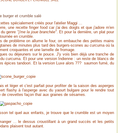
ne burger et crumble salé
ettes spécialement créés pour l'atelier Maggi ...
e, une recette finger food car j'ai des doigts et que j'adore m'en
e du genre
"j'me la joue branchée"
. Et pour la dernière, un plat pour
étournée en crumble.
as de problème on allume le four, on embauche des petites mains
gtaines de minutes plus tard des burgers-scones au curcuma où la
ement croquantes et une lamelle de fromage.
ques ou déjeuners sur le pouce. J'y vois bien déjà une tranche de
e du curcuma. Et pour une version Indienne : un reste de blancs de
des épices tandoori. Et la version Luxe alors ??? saumon fumé, du
rais et léger et c'est parfait pour profiter de la saison des asperges
rt flashy à l'asperge avec du yaourt bulgare pour le rendre tout
e de crevettes façon thaï aux graines de sésames.
oisson tel quel aux enfants, je trouve que le crumble est un moyen
 manger ... le dessus croustillant à un grand succès et les petits
ans plaisent tout autant.