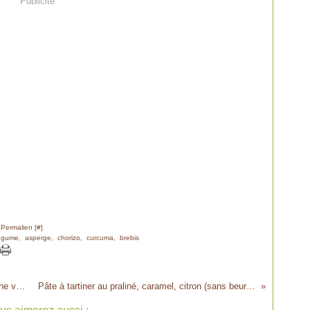
Publicité
 Permalien [
#
]
égume
,
asperge
,
chorizo
,
curcuma
,
brebis
Des cerises, 1 biquette & 1 canard ... dans une verrine !!! Bavarois au chèvre, cerises acidulée & magret séché maison
Pâte à tartiner au praliné, caramel, citron (sans beurre, crème ni lait concentré) Mode d'emploi pour rendre accros 4 cuillères