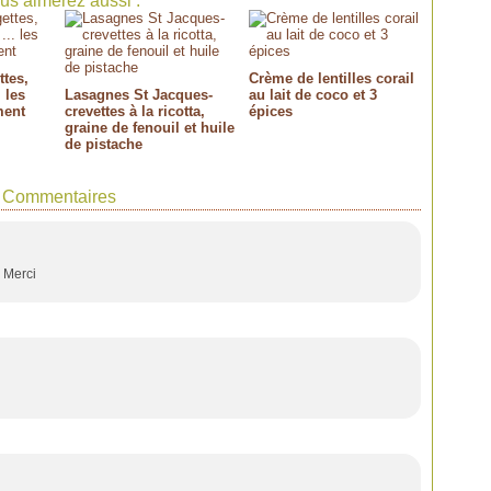
us aimerez aussi :
tes,
Crème de lentilles corail
 les
Lasagnes St Jacques-
au lait de coco et 3
ment
crevettes à la ricotta,
épices
graine de fenouil et huile
de pistache
Commentaires
! Merci