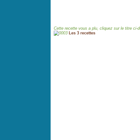
Cette recette vous a plu, cliquez sur le titre ci
Les 3 recettes
.