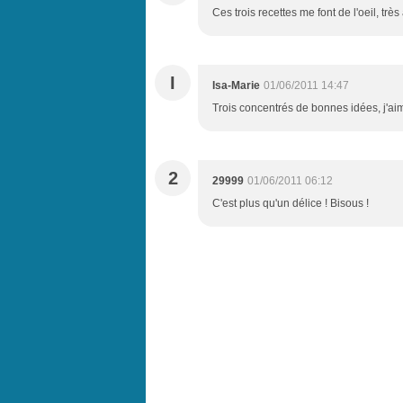
Ces trois recettes me font de l'oeil, très
I
Isa-Marie
01/06/2011 14:47
Trois concentrés de bonnes idées, j'ai
2
29999
01/06/2011 06:12
C'est plus qu'un délice ! Bisous !