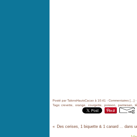
Posté par TalonsHautsCacao à 10:41 -
Commentaires [
…
]
-
Tags:
crevette
,
orange
,
courgette
,
poisson
,
parmesan
,
l