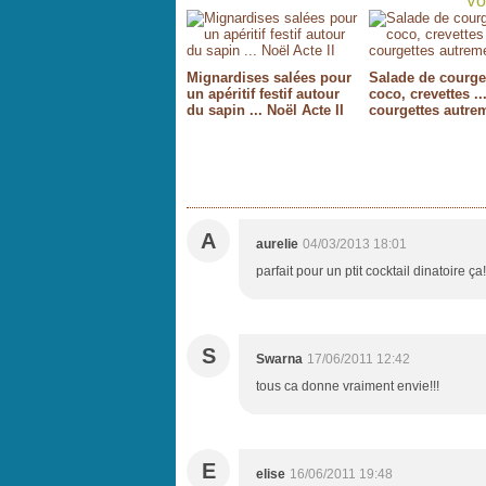
Vo
Mignardises salées pour
Salade de courget
un apéritif festif autour
coco, crevettes ...
du sapin ... Noël Acte II
courgettes autre
A
aurelie
04/03/2013 18:01
parfait pour un ptit cocktail dinatoire ça
S
Swarna
17/06/2011 12:42
tous ca donne vraiment envie!!!
E
elise
16/06/2011 19:48