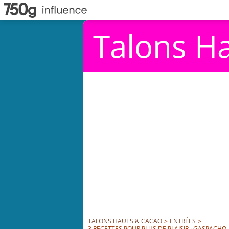
Talons H
TALONS HAUTS & CACAO
>
ENTRÉES
>
3 RECETTES POUR PLUS DE PLAISIR : GASPACH