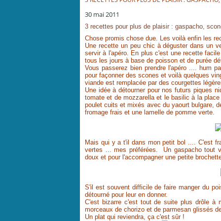
30 mai 2011
3 recettes pour plus de plaisir : gaspacho, sco
Chose promis chose due. Les voilà enfin les rec
Une recette un peu chic à déguster dans un verr
servir à l'apéro. En plus c'est une recette facil
tous les jours à base de poisson et de purée d
Vous passerez bien prendre l'apéro .... hum p
pour façonner des scones et voilà quelques vin
viande est remplacée par des courgettes légèr
Une idée à détourner pour nos futurs piques ni
tomate et de mozzarella et le basilic à la plac
poulet cuits et mixés avec du yaourt bulgare, 
fromage frais et une lamelle de pomme verte.
Mais qui y a t'il dans mon petit bol .... C'est f
vertes ... mes préférées. Un gaspacho tout ve
doux et pour l'accompagner une petite brochett
S'il est souvent difficile de faire manger du p
détourné pour leur en donner.
C'est bizarre c'est tout de suite plus drôle à
morceaux de chorizo et de parmesan glissés ded
Un plat qui reviendra, ça c'est sûr !