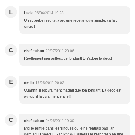
L
Lucie
06/04/2014 19:23
Un superbe résultat avec une recette toute simple, ça fait
envie !
C
chef cuistot
20/07/2011 20:06
Réellement merveilleux ce fondant! Et j'adore la déco!
É
émilie
16/06/2011 20:02
Ouahhh! Il est vraiment magnifique ton fondant! La déco est
au top, il fait vraiment envie!!!
C
chef cuistot
04/06/2011 19:30
Moi je rentre dans les fringues où je ne rentrais pas l'an
dernier! Et merci Dukan!<br /> D'ailleurs je prendrai bien une