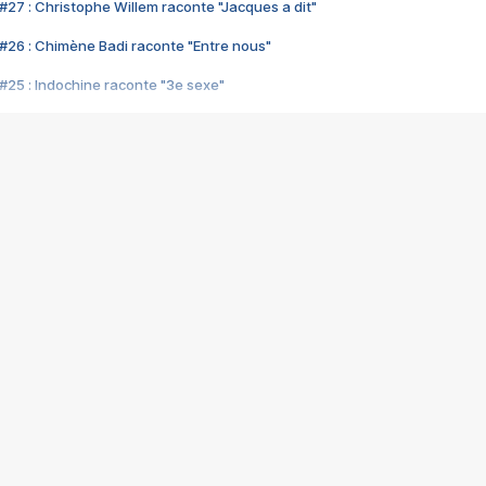
#27 : Christophe Willem raconte "Jacques a dit"
#26 : Chimène Badi raconte "Entre nous"
#25 : Indochine raconte "3e sexe"
#24 : Zaho raconte "C'est chelou"
#23 : Patrick Bruel raconte "Au café des délices"
#22 : Kyo raconte "Le chemin"
#21 : Nolwenn Leroy raconte "Cassé"
#20 : Patrick Hernandez raconte "Born to be alive"
#19 : Lorie raconte "Près de moi"
#18 : Michael Jones raconte "A nos actes manqués" (avec Jean-Jacque
#17 : Khaled raconte "Aïcha"
#16 : Corneille raconte "Parce qu'on vient de loin"
#15 : Indochine raconte "L'aventurier"