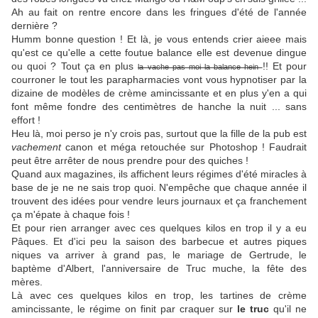
Ah au fait on rentre encore dans les fringues d'été de l'année
dernière ?
Humm bonne question ! Et là, je vous entends crier aieee mais
qu'est ce qu'elle a cette foutue balance elle est devenue dingue
ou quoi ? Tout ça en plus
!! Et pour
la vache pas moi la balance hein
courroner le tout les parapharmacies vont vous hypnotiser par la
dizaine de modèles de crème amincissante et en plus y'en a qui
font même fondre des centimètres de hanche la nuit ... sans
effort !
Heu là, moi perso je n'y crois pas, surtout que la fille de la pub est
vachement
canon et méga retouchée sur Photoshop ! Faudrait
peut être arrêter de nous prendre pour des quiches !
Quand aux magazines, ils affichent leurs régimes d'été miracles à
base de je ne ne sais trop quoi. N'empêche que chaque année il
trouvent des idées pour vendre leurs journaux et ça franchement
ça m'épate à chaque fois !
Et pour rien arranger avec ces quelques kilos en trop il y a eu
Pâques. Et d'ici peu la saison des barbecue et autres piques
niques va arriver à grand pas, le mariage de Gertrude, le
baptème d'Albert, l'anniversaire de Truc muche, la fête des
mères.
Là avec ces quelques kilos en trop, les tartines de crème
amincissante, le régime on finit par craquer sur
le truc
qu'il ne