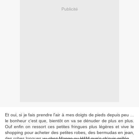
Publicité
Et oui, si je fais prendre l'air à mes doigts de pieds depuis peu ...
le bonheur c'est que, bientôt on va se dénuder de plus en plus.
Ouf enfin on ressort ces petites fringues plus légères et vive le
shopping pour acheter des petites robes, des bermudas en jean,
des robes longues
vu chez Mango ou H&M oup's ch'suis grillée
...