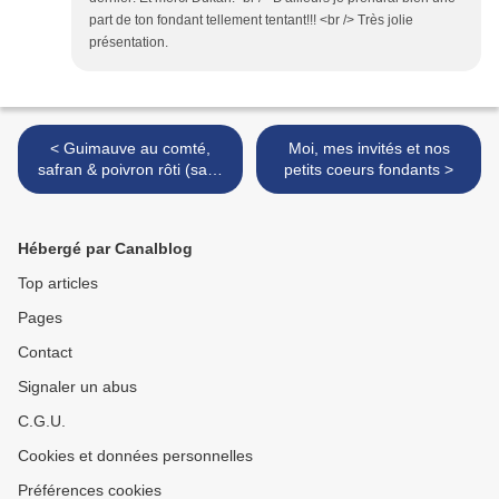
part de ton fondant tellement tentant!!! <br /> Très jolie
présentation.
< Guimauve au comté,
Moi, mes invités et nos
safran & poivron rôti (sans
petits coeurs fondants >
gélatine) ... on ne se refait
pas, I ♥ Comté et en plus
c'est facile
Hébergé par Canalblog
Top articles
Pages
Contact
Signaler un abus
C.G.U.
Cookies et données personnelles
Préférences cookies