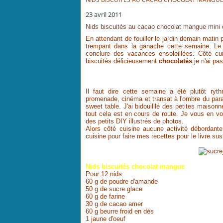
23 avril 2011
Nids biscuités au cacao chocolat mangue mini
En attendant de fouiller le jardin demain matin
trempant dans la ganache cette semaine. Le b
conclure des vacances ensoleillées. Côté cu
biscuités délicieusement
chocolatés
je n'ai pa
Il faut dire cette semaine a été plutôt ryt
promenade, cinéma et transat à l'ombre du para
sweet table. J'ai bidouilllé des petites maisonn
tout cela est en cours de route. Je vous en vo
des petits DIY illustrés de photos.
Alors côté cuisine aucune activité débordant
cuisine pour faire mes recettes pour le livre su
Nids biscuités chocolat mangue
Pour 12 nids
60 g de poudre d'amande
50 g de sucre glace
60 g de farine
30 g de cacao amer
60 g beurre froid en dés
1 jaune d'oeuf