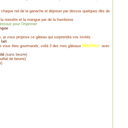
 de chaque nid de la ganache et déposer par dessus quelques dés de
a noisette et la mangue par de la framboise.
-dessous pour l'imprimer
angue
, je vous propose ce gâteau qui surprendra vos invités :
lait
fétiches
 que vous êtes gourmands, voilà 3 des mes gâteaux
avec
ité
(sans beurre)
uillat de beurre)
e)