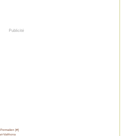
Publicité
 Permalien [
#
]
ri-Valrhona