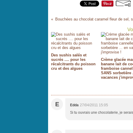
Vo
Des sushis salés et
sucrés .... pour les
Crème glacée m
récalcitrants du poisson
banane lait de co
cru et des algues
framboise cannel
SANS sorbetière .
vacances j'improv
E
Edda
27/04/2011 15:05
Si tu ouvrais une chocolaterie, je serais