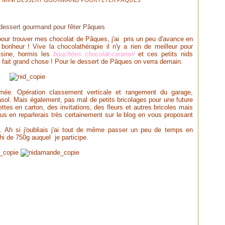
 dessert gourmand pour fêter Pâques
 pour trouver mes chocolat de Pâques, j'ai pris un peu d'avance en
onheur ! Vive la chocolathérapie il n'y a rien de meilleur pour
isine, hormis les
bouchées chocolat-caramel
et ces petits nids
s fait grand chose ! Pour le dessert de Pâques on verra demain.
hmée. Opération classement verticale et rangement du garage,
sol. Mais également, pas mal de petits bricolages pour une future
ettes en carton, des invitations, des fleurs et autres bricoles mais
us en reparlerais très certainement sur le blog en vous proposant
e. Ah si j'oubliais j'ai tout de même passer un peu de temps en
shi de 750g auquel je participe.