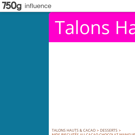
Talons H
TALONS HAUTS & CACAO
>
DESSERTS
>
NIDS BISCUITÉS AU CACAO CHOCOLAT MANGUE