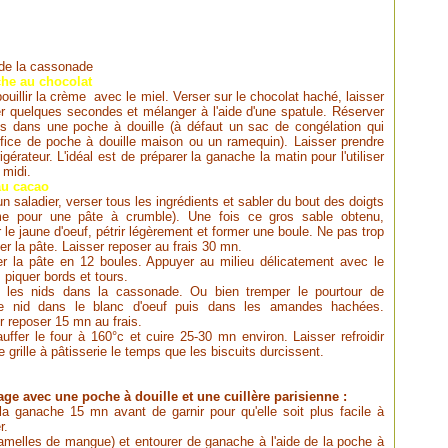
 de la cassonade
he au chocolat
bouillir la crème avec le miel. Verser sur le chocolat haché, laisser
r quelques secondes et mélanger à l'aide d'une spatule. Réserver
is dans une poche à douille (à défaut un sac de congélation qui
ffice de poche à douille maison ou un ramequin). Laisser prendre
rigérateur. L'idéal est de préparer la ganache la matin pour l'utiliser
 midi.
au cacao
n saladier, verser tous les ingrédients et sabler du bout des doigts
e pour une pâte à crumble). Une fois ce gros sable obtenu,
r le jaune d'oeuf, pétrir légèrement et former une boule. Ne pas trop
ller la pâte. Laisser reposer au frais 30 mn.
r la pâte en 12 boules. Appuyer au milieu délicatement avec le
 piquer bords et tours.
r les nids dans la cassonade. Ou bien tremper le pourtour de
e nid dans le blanc d'oeuf puis dans les amandes hachées.
r reposer 15 mn au frais.
uffer le four à 160°c et cuire 25-30 mn environ. Laisser refroidir
e grille à pâtisserie le temps que les biscuits durcissent.
ge avec une poche à douille et une cuillère parisienne :
 la ganache 15 mn avant de garnir pour qu'elle soit plus facile à
r.
lamelles de mangue) et entourer de ganache à l'aide de la poche à