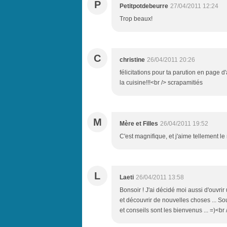
P
Petitpotdebeurre
27/04/2011 12:24
Trop beaux!
C
christine
26/04/2011 20:26
félicitations pour ta parution en page 
la cuisine!!!<br /> scrapamitiés
M
Mère et Filles
26/04/2011 19:52
C'est magnifique, et j'aime tellement l
L
Laeti
26/04/2011 13:58
Bonsoir ! J'ai décidé moi aussi d'ouvrir
et découvrir de nouvelles choses ... Sou
et conseils sont les bienvenus ... =)<br