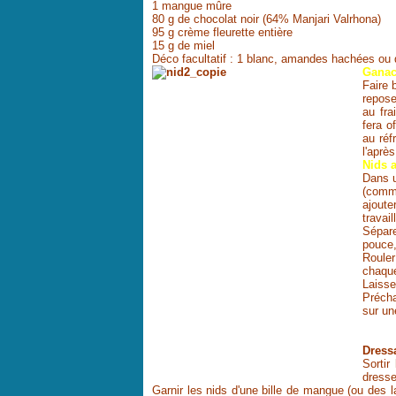
1 mangue mûre
80 g de chocolat noir (64% Manjari Valrhona)
95 g crème fleurette entière
15 g de miel
Déco facultatif : 1 blanc, amandes hachées ou
Ganac
Faire 
repose
au fra
fera o
au réf
l'après
Nids 
Dans u
(comm
ajoute
travai
Sépare
pouce,
Roule
chaqu
Laisse
Précha
sur un
Dressa
Sortir
dresse
Garnir les nids d'une bille de mangue (ou des 