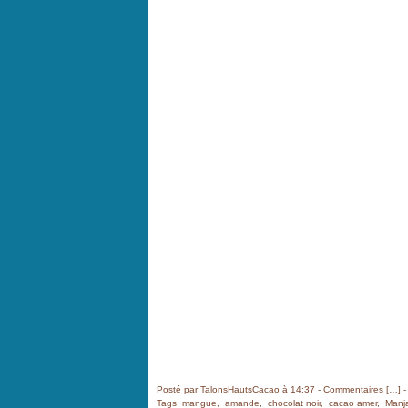
Posté par TalonsHautsCacao à 14:37 -
Commentaires [
…
]
-
Tags:
mangue
,
amande
,
chocolat noir
,
cacao amer
,
Manja