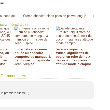
Bouchées au chocolat caramel fleur de sel, soupçon de citron pour une tricheuse car je n'aime pas tempérer le chocolat !
Crème chocolat blanc passion poivre long (sans oeufs ni farine) ... le petit pot au parfum idéal ???
us aimerez aussi :
angue
Entremets à la crème
Salade croquante,
co, ou
brulée au chocolat,
fruitée, aiguillettes de
le
compotée de mangue &
poulet en robe de noix
.. en
framboise ... Inspiré de
de coco ... feignasse
ise !
Jean Sulpice
attitude mode d'emploi
Commentaires
 la première cliente :-)