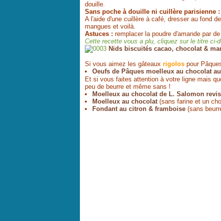
douille.
Sans poche à douille ni cuillère parisienne :
A l'aide d'une cuillère à café, dresser au fond
mangues et voilà.
Astuces :
remplacer la poudre d'amande par de l
Cette recette vous a plu, cliquez sur le titre ci
Nids biscuités cacao, chocolat & m
Si vous aimez les gâteaux
rigolos
pour Pâques
Oeufs de Pâques moelleux au chocolat au 
Et si vous faites attention à votre ligne mais
peu de beurre et même sans !
Moelleux au chocolat de L. Salomon revis
Moelleux au chocolat
(sans farine et un cho
Fondant au citron & framboise
(sans beurr