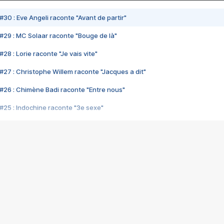
#30 : Eve Angeli raconte "Avant de partir"
#29 : MC Solaar raconte "Bouge de là"
28 : Lorie raconte "Je vais vite"
#27 : Christophe Willem raconte "Jacques a dit"
#26 : Chimène Badi raconte "Entre nous"
#25 : Indochine raconte "3e sexe"
#24 : Zaho raconte "C'est chelou"
#23 : Patrick Bruel raconte "Au café des délices"
#22 : Kyo raconte "Le chemin"
#21 : Nolwenn Leroy raconte "Cassé"
#20 : Patrick Hernandez raconte "Born to be alive"
#19 : Lorie raconte "Près de moi"