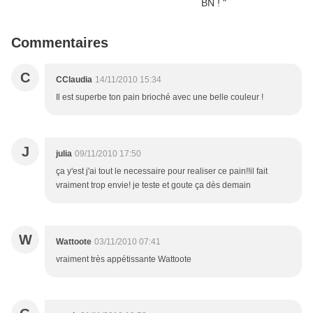
Commentaires
C
CClaudia
14/11/2010 15:34
Il est superbe ton pain brioché avec une belle couleur !
J
julia
09/11/2010 17:50
ça y'est j'ai tout le necessaire pour realiser ce pain!!il fait
vraiment trop envie! je teste et goute ça dès demain
W
Wattoote
03/11/2010 07:41
vraiment très appétissante Wattoote