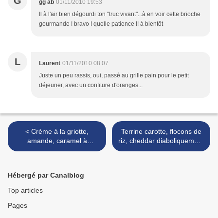
G
gg ab
01/11/2010 19:53
Il à l'air bien dégourdi ton "truc vivant"...à en voir cette brioche
gourmande ! bravo ! quelle patience !! à bientôt
L
Laurent
01/11/2010 08:07
Juste un peu rassis, oui, passé au grille pain pour le petit
déjeuner, avec un confiture d'oranges...
< Crème à la griotte,
Terrine carotte, flocons de
amande, caramel à
riz, cheddar diaboliquement
l'amaretto l'arme fatale anti-
fondante >
cholestérol ! Un concours =
1 escapade gourmande à
Hébergé par Canalblog
gagner !
Top articles
Pages