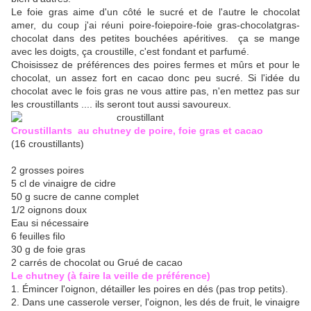
Le foie gras aime d'un côté le sucré et de l'autre le chocolat
amer, du coup j'ai réuni poire-foie
poire-foie
gras-chocolat
gras-
chocolat
dans des petites bouchées apéritives. ça se mange
avec les doigts, ça croustille, c'est fondant et parfumé.
Choisissez de préférences des poires fermes et mûrs et pour le
chocolat, un assez fort en cacao donc peu sucré. Si l'idée du
chocolat avec le fois gras ne vous attire pas, n'en mettez pas sur
les croustillants .... ils seront tout aussi savoureux.
Croustillants au chutney de poire, foie gras et cacao
(16 croustillants)
2 grosses poires
5 cl de vinaigre de cidre
50 g sucre de canne complet
1/2 oignons doux
Eau si nécessaire
6 feuilles filo
30 g de foie gras
2 carrés de chocolat ou Grué de cacao
Le chutney (à faire la veille de préférence)
1. Émincer l'oignon, détailler les poires en dés (pas trop petits).
2. Dans une casserole verser, l'oignon, les dés de fruit, le vinaigre