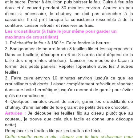
et le sucre. Porter à ébullition puis baisser le feu. Cuire à feu très
doux et à couvert pendant 30 minutes environ. Ajouter un peu
d'eau si nécessaire, le chutney ne doit pas accrocher à la
casserole. Il est prêt lorsque la consistance ressemble à de la
confiture. Laisser refroidir et réserver au frais.
Les croustillants (à faire le jour même pour garder un
maximum de croustillant)
1. Préchauffer le four à 180 °c. Faire fondre le beurre.
2. Badigeonner de beurre fondu 3 feuilles filo et les superposées.
Dans ce feuilleté, découper en 6 ou 8 carrés (tout dépend de la
taille des empreintes utilisées). Tapisser les moules de façon à
former des petits paniers. Répéter l'opération avec les 3 autres
feuilles.
3. Faire cuire environ 10 minutes environ jusqu'à ce que les
croustillants soit dorés. Laisser complètement refroidir et réserver
dans une boite hermétique jusqu'au moment de garnir pour éviter
qu'ils ne ramollissent .
4. Quelques minutes avant de servir, garnir les croustillants de
chutney, d'une lamelle de foie gras et de petits dés de chocolat.
Astuces :
Je découpe les feuilles filo au ciseau plutôt que au
couteau, je trouve que cela plus facile et donne une découpe
nette).
Remplacer les feuilles filo par les feuilles de brick.
Cette recette vous a plu, cliquez sur le titre ci-dessous pour