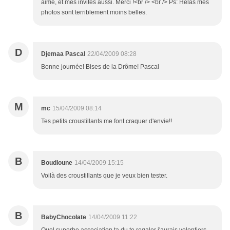
aimé, et mes invités aussi. Merci !<br /> <br /> Ps: Hélas mes
photos sont terriblement moins belles.
D
Djemaa Pascal
22/04/2009 08:28
Bonne journée! Bises de la Drôme! Pascal
M
mc
15/04/2009 08:14
Tes petits croustillants me font craquer d'envie!!
B
Boudloune
14/04/2009 15:15
Voilà des croustillants que je veux bien tester.
B
BabyChocolate
14/04/2009 11:22