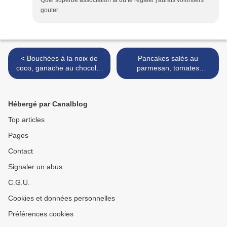
Quel superbe association ta du te regaler j'aurais volontiers
gouter
< Bouchées à la noix de
Pancakes salés au
coco, ganache au chocolat
parmesan, tomates
épicé ... des bounty maison
séchées et origan >
Hébergé par Canalblog
Top articles
Pages
Contact
Signaler un abus
C.G.U.
Cookies et données personnelles
Préférences cookies