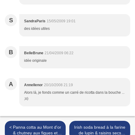
S
SandraParis
15/05/2009 19:01
des idées utiles
B
BelleBrune
21/04/2009 06:22
idée originale
A
Annellenor
20/10/2008 21:19
Alors là, je fonds comme un carré de ricotta dans la bouche ...
;o)
< Panna cotta au Mont d'or
Irish soda bread à la farine
& chutney aux figues et
de lupin & raisins secs