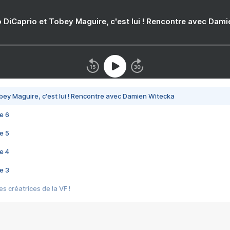
 DiCaprio et Tobey Maguire, c'est lui ! Rencontre avec Dam
bey Maguire, c'est lui ! Rencontre avec Damien Witecka
e 6
e 5
e 4
e 3
s créatrices de la VF !
e 2
e 1