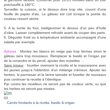
la garniture dessus. Enfourner pour 20-25 minutes dans un four
préchauffé à 180°C.
Surveiller la cuisson, si le dessus dore trop vite, couvrir d'une
feuille de papier d'alu. Le gâteau est cuit lorsque la pointe du
couteau ressort sèche.
5. A la sortie du four, badigeonner le dessus d'un peu d'huile
d'olive. Laisser complètement refroidir avant de couper des parts.
6. Déguster froid ou à température ambiante accompagné d'une
salade par exemple.
Astuces
:
Montez les blancs en neige pas trop fermes sinon le
gâteau sera trop mousseux. Remplacer le basilic et l'origan par
de la coriandre et du persil, ajouter des noisettes ....
Sans mixeur
: fouetter vivement la ricotta et le mascarpone avec
les jaunes jusqu'à l'obtention d'un mélange crémeux. Ajouter les
herbes, le parmesan et la farine tamisée et fouetter de nouveaux
puis continuer la recette à l'identique.
Par contre les moelleux ne seront pas de couleur verte, vu que
les herbes ne seront pas mixées.
Carrés fondants à la ricotta, basilic & origan