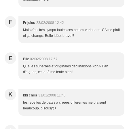
F
Frijoles
23/02/2008 12:42
Mais c'est très sympa toutes ces petites variations. CA me plait
et ça change. Belle idée, bravo!!!
E
Eliz
02/02/2008 17:57
Quelles superbes et originales déclinaisons!<br /> Fan
d'algues, celle-là me tente bien!
K
kki chris
31/01/2008 11:43
tes recettes de pâtes à crêpes différentes me plaisent
beaucoup. bisous@+